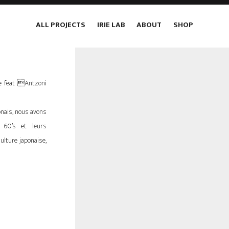
ALL PROJECTS
IRIE LAB
ABOUT
SHOP
ce feat Antzoni
onais, nous avons
 60’s et leurs
lture japonaise,